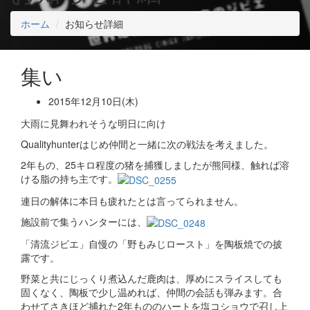
ホーム
お知らせ詳細
集い
2015年12月10日(木)
大雨に見舞われそうな明日に向け
Qualityhunterはじめ仲間と一緒に次の戦法を考えました。
2年もの、25キロ程度の猪を捕獲しましたが熊同様、触れば溶
ける脂の持ち主です。
連日の解体に本日も疲れたとは言ってられません。
施設前で集うハンターには、
「清流ジビエ」自慢の「野もみじロースト」を陶板焼での披
露です。
野菜と共にじっくり煮込んだ鹿肉は、厚めにスライスしても
固くなく、陶板で少し温めれば、仲間の会話も弾みます。合
わせてさきほど捕れた2年もののハートを塩コショウで召し上